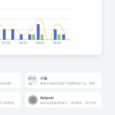
小说
秀云数据是专业的全球IDC服务提供商，提供高品质的服务器托管、云服务、网络安全等全方位解决方案，助力企业数字化转型。
番茄小说是抖音旗下免费阅读产品，拥有海量正版小说资源，支持听书畅读，提供书荒广场、优质书圈社区，推广优秀原创网络小说文学，全方位满足读者需求。番茄小说网提供玄幻小说,武侠小说,原创小说,网游小说,都市小说,言情小说,青春小说,历史小说,军事小说,网游小说,科幻小说,恐怖小说,首发小说,最新章节免费小说,热门小说,精品小说,好看小说,小说连载,小说排行榜,小说在线阅读,小说下载
Apipost
AI绘画原创模型分享社区，10万+模型免费下载;原汁原味的webUI、comfyUI，在线AI绘图工具免费使用;还可在线进行模型训练。欢迎每一位创作者加入，共同探索AI绘画
Apipost是集API设计、API调试、API文档、自动化测试为一体的API研发协同平台,支持grpc,http,websocket,socketio,socketjs类型接口调试,支持私有化部署。