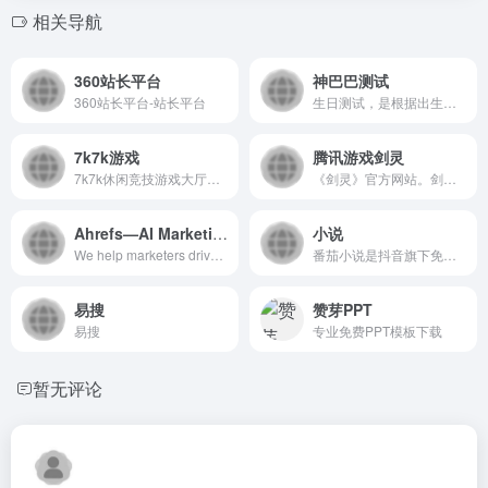
相关导航
360站长平台
神巴巴测试
360站长平台-站长平台
生日测试，是根据出生日期转换成天干地支纪年，结合五行、纳音、四柱等内容，推算生日中所蕴涵的性格、爱情、事业等信息。让你更珍惜属于你生日的惊喜与奥秘！
7k7k游戏
腾讯游戏剑灵
7k7k休闲竞技游戏大厅，最专业的休闲竞技游戏平台，为玩家们提供最好玩的休闲游戏，最精彩的竞技游戏，数十款只需浏览器即可畅玩的休闲竞技游戏。
《剑灵》官方网站。剑灵凭借完美的视觉表现力，电影版的剧情体验，深厚的东方文化底蕴，自由灵活的战斗体验，成为突破传统、引领潮流的最受期待网游。
Ahrefs—AI Marketing Platform Powered by Big Data
小说
We help marketers drive visibility across AI search, SEO, content, and social – with the largest AI and search databases online.
番茄小说是抖音旗下免费阅读产品，拥有海量正版小说资源，支持听书畅读，提供书荒广场、优质书圈社区，推广优秀原创网络小说文学，全方位满足读者需求。番茄小说网提供玄幻小说,武侠小说,原创小说,网游小说,都市小说,言情小说,青春小说,历史小说,军事小说,网游小说,科幻小说,恐怖小说,首发小说,最新章节免费小说,热门小说,精品小说,好看小说,小说连载,小说排行榜,小说在线阅读,小说下载
易搜
赞芽PPT
易搜
专业免费PPT模板下载
暂无评论