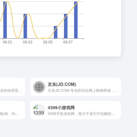
京东(JD.COM)
7k7k休闲竞技游戏大厅，最专业的休闲竞技游戏平台，为玩家们提供最好玩的休闲游戏，最精彩的竞技游戏，数十款只需浏览器即可畅玩的休闲竞技游戏。
京东JD.COM-专业的综合网上购物商城，为您提供正品低价的购物选择、优质便捷的服务体验。商品来自全球数十万品牌商家，囊括家电、手机、电脑、服装、居家、母婴、美妆、个护、食品、生鲜等丰富品类，满足各种购物需求。
4399小游戏网
UP导航，收录国内外数百个AI绘画，AI游戏，AI视频，AI网址大全，AI工具软件，AI搜索、AI写作，AI剪辑、AI动画、AI语音，AI写作,AI办公,AI聊天,AI提示词、AI营销等等
4399手机游戏网，致力于成为可信赖的手机游戏媒体，为您提供海量精品游戏免费下载，前沿手游资讯报道，实用视频攻略秘籍，新热好玩的安卓游戏推荐，手机游戏排行榜2025前十名。