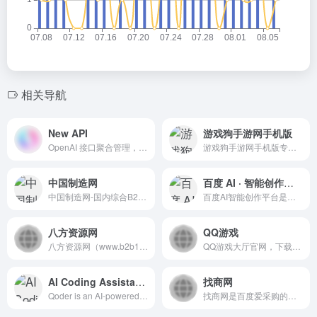
相关导航
New API
游戏狗手游网手机版
OpenAI 接口聚合管理，支持多种渠道包括 Azure，可用于二次分发管理 key，仅单可执行文件，已打包好 Docker 镜像，一键部署，开箱即用
游戏狗手游网手机版专业为手游爱好者提供最新手机游戏下载、热门手游、游戏礼包等，致力于打造最专业的手游专区。
中国制造网
百度 AI · 智能创作平台
中国制造网-国内综合B2B电子商务平台，覆盖全行业品类：工业品、原材料、家居百货和商务服务等。为供应商提供免费搭建企业展厅、免费发布产品、移动营销及深度推广服务，帮助供应商获取商机。为采购商提供采购寻源、采供协同、采购管理、在线交易、供应链金融等服务，帮助企业提升采购效率、降低采购成本。
百度AI智能创作平台是一个AIGC内容创作平台，集成多模态生成能力，支持一句话快速生成创意视频、短视频、特效、图片、图文笔记、音乐、MV等，支持多参考和主体库功能，实现对人物、场景、风格的高精度控制，覆盖从灵感捕捉到内容分发的全流程，助力企业及创作者零门槛实现专业级内容创作
八方资源网
QQ游戏
八方资源网（www.b2b168.com）倡导自由的网上贸易，为全球220个国家和地区的商人提供在线贸易服务。融供应商机、求购信息、企业目录于一体，正在成为全球商人销售产品、开展网上贸易及网络推广的一家电子商务网站
QQ游戏大厅官网，下载QQ游戏大厅，玩QQ游戏全游戏；
AI Coding Assistant-Qoder
找商网
Qoder is an AI-powered agentic coding platform for real software development. Experience intelligent code generation, conversation-based programming, and advanced developer tools.
找商网是百度爱采购的深度合作平台，是一家专注于服务中国互联网电商的公司；致力于为国内中小电商企业提供采购供应信息广告服务。目前平台已覆盖机械、化工、仪器仪表、家居百货、小商品等行业大类，同时我们提供优质供应产品和电子商务服务。