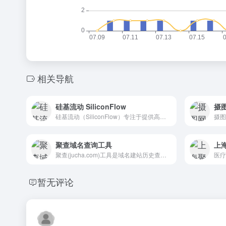
相关导航
硅基流动 SiliconFlow
摄
硅基流动（SiliconFlow）专注于提供高效能、低成本的多品类 AI 模型服务，助力开发者和企业聚焦产品创新。
聚查域名查询工具
上
聚查(jucha.com)工具是域名建站历史查询和域名icp备案查询工具，可在线查询检测域名whois信息查询(域名注册查询)域名建站历史记录、icp备案查询、域名权重和域名收录信息，也可对域名拦截检测进行查询，域名批量查询工具可以自定义离线查询检测，只需提交域名到查询服务器，结果更准确，且查询无数量限制。
暂无评论