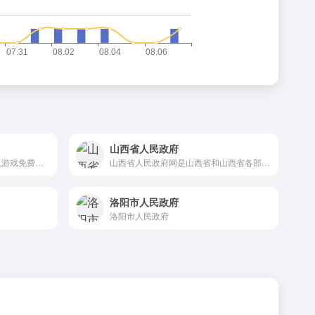
山西省人民政府
4399游戏盒为您提供精品手机游戏免费下载，精彩游戏视频解说，众多游戏攻略评测，还有好玩的手游推荐。找热门好玩的游戏就用4399手机游戏盒。
山西省人民政府网是山西省和山西省各部门，以及全省各市、县人民政府在互联网上发布政府信息和提供在线服务的综合平台。山西省人民政府网现开通“省政府、省长、政务、服务、互动、数据、省情”等栏目，第一时间权威发布山西省相关重要会议、重要活动、重大决策信息，同时面向社会提供与政府业务相关的服务，建设基于互联网的政府与公众互动交流新渠道。
洛阳市人民政府
洛阳市人民政府