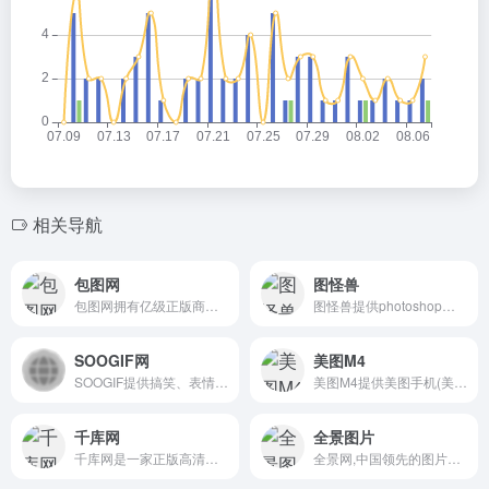
相关导航
包图网
图怪兽
包图网拥有亿级正版商用素材模板，为企业 、政府机关、个人用户提供原创可商用的精品版权，涵盖4K/8K高清视频、AE模板、MG动画、配乐音效、AI素材、AI视频、AI音乐、PPT模板、海报模板、UI设计素材、PNG元素、电商淘宝、摄影图、插画动图、装饰装修、3D素材等，满足企业宣传、政府党建宣传及个人用户的创意剪辑、智能抠图、在线设计、AI绘画等各种使用场景，会员可享免费下载，立即访问包图网，获取高质素材！
图怪兽提供photoshop编辑图片的在线图片制作功能和微信编辑器功能，同时也为你提供1753333套在线图片编辑模板，欢迎体验合使用。
SOOGIF网
美图M4
SOOGIF提供搞笑、表情、美女、明星、热门事件GIF动图全搜索，GIF工具支持视频转GIF、图片合成GIF、GIF压缩、GIF编辑、GIF裁剪、在线录屏等功能。是QQ、微信斗图神器，
美图M4提供美图手机(美图M8、美图T8、美图M6s、美图M6、美图V4s、美图V4)、手机相关配件的详细介绍及在线购买。
千库网
全景图片
千库网是一家正版高清原创版权素材免费下载图库网站,5880万+正版可商用海报模版,PPT模板,png素材,背景图片,免抠元素,人像摄影图,音频视频素材,艺术字等版权图库素材大全供会员免费下载,千库网提供在线编辑设计与热门设计AI工具为用户提供一站式智能商务办公解决方案,版权图库认准千库网588ku.com
全景网,中国领先的图片库和正版图片网站;全景网为个人提供免费图片素材,图片搜索，图片分享,高清图库下载;为企业和媒体提供正版图片库和商用图片素材