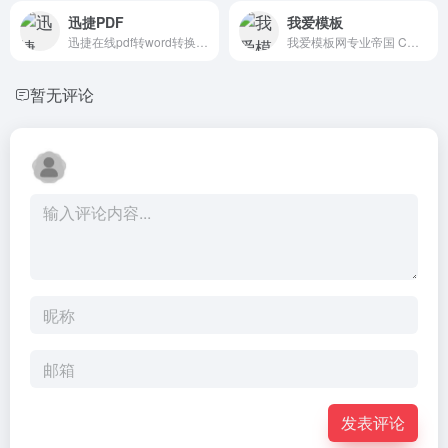
迅捷PDF
我爱模板
迅捷在线pdf转word转换器免费在线转换服务；是一款完全免费的在线转换工具，在线免费完成PDF与word的转换体验，绿色小巧、无需安装！
我爱模板网专业帝国 CMS 模板下载与开发平台，依托帝国 cms 网站管理系统，提供高质量帝国 CMS 模板、模板二次开发、零基础帝国 cms 教程及高端定制业务，助力站长快速搭建优质网站，打造国内优秀的帝国 CMS 资源站！
暂无评论
发表评论