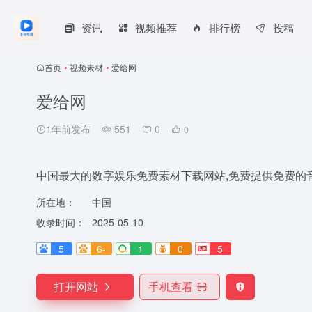
资讯
视频推荐
排行榜
投稿
首页
•
视频素材
•
爱给网
爱给网
1年前发布
551
0
0
中国最大的数字娱乐免费素材下载网站,免费提供免费的音
所在地：
中国
收录时间：
2025-05-10
5
6-
1
0
5
打开网站
手机查看