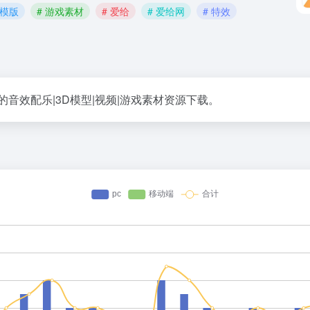
 模版
# 游戏素材
# 爱给
# 爱给网
# 特效
音效配乐|3D模型|视频|游戏素材资源下载。