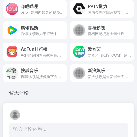
哔哩哔哩
PPTV聚力
bilibili是国内知名的视频弹幕网站，这里有及时的动漫新番，活跃的ACG氛围，有创意的Up主。大家可以在这里找到许多欢乐。
国内领先的综合视频门户网站平台，汇集电视剧、电影、动漫、综艺、体育、娱乐、游戏、搞笑、旅游等视频类目，为您提供画面清晰、播放流畅的高清视频，
腾讯视频
喜福影视
腾讯视频致力于打造中国领先的在线视频媒体平台，以丰富的内容、极致的观看体验、便捷的登录方式、多平台无缝应用体验以及快捷分享的产品特性，主要满足用户在线观看视频的需求
喜福网是拥有大量优质影视资源的综合型视频网站，涵盖新闻、电视剧、综艺、电影、动漫等多种类型资源
AcFun排行榜
爱奇艺
AcFun是国内首家弹幕视频网站，这里有全网独家动漫新番， 友好的弹幕氛围，有趣的UP主，好玩有科技感的虚拟偶像，年轻人都在用。
爱奇艺（iQIYI.COM）是拥有海量、优质、高清的网络视频的大型视频网站，专业的网络视频播放平台。爱奇艺影视内容丰富多元，涵盖电影、电视剧、动漫、综艺、生活、音乐、搞笑、财经、军事、体育、片花、资讯、微电影、儿童、母婴、教育、科技、时尚、原创、公益、游戏、旅游、拍客、汽车、纪录片、爱奇艺自制剧等剧目。视频播放清晰流畅，操作界面简单友好，真正为用户带来“悦享品质”的在线观看体验。" data-hid="description
搜狐音乐
新浪娱乐
搜狐视频是搜狐旗下专业的综合视频网站，提供正版高清电影、电视剧、综艺、纪录片、动漫等。网罗最新最热新闻、娱乐资讯，同时提供免费视频空间和视频分享服务。
新浪娱乐是最新最全面的娱乐新闻信息综合站点,包括明星 、电影、最新影讯/影评、电影院在线购票订座、电视剧、音乐、戏剧、演出等娱乐信息。
暂无评论