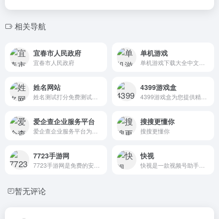
相关导航
宜春市人民政府
单机游戏
宜春市人民政府
单机游戏下载大全中文版下载提供单机游戏下载大全中文版下载排行榜,单机游戏免费下载,单机游戏下载基地,单机游戏下载大全,单机游戏排行榜,好玩的单机游戏尽在跑跑车。
姓名网站
4399游戏盒
姓名测试打分免费测试，名字测试打分，生辰八字算命，姓名打分，姓名缘分配对，宝宝起名打分测试，姓名爱情测试，生肖运程等，周易姓名测分，名字打分100等测算内容。
4399游戏盒为您提供精品手机游戏免费下载，精彩游戏视频解说，众多游戏攻略评测，还有好玩的手游推荐。找热门好玩的游戏就用4399手机游戏盒。
爱企查企业服务平台
搜搜更懂你
爱企查企业服务平台为您提供全面的企业服务包括工商、财税、知识产权、资质许可、服务代办等,更有专业人员免费为您答疑解惑,多种选择值得信赖,找企业服务就上爱企查企业服务平台!
搜搜更懂你
7723手游网
快视
7723手游网是免费的安卓手游下载网站，7723游戏盒子为您提供了各种免费手机小游戏，汉化版游戏、安卓游戏存档、手机网游辅助工具，免费手机应用app软件下载。
快视是一款视频号助手，通过多账号管理，实现私信和评论自动回复，打造专属矩阵工具，加快引流变现。
暂无评论