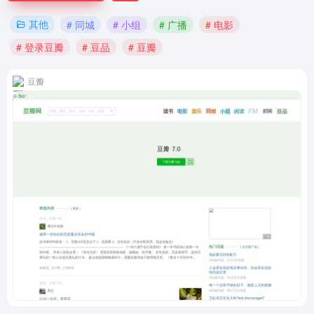
其他
# 同城
# 小组
# 广播
# 电影
# 登录豆瓣
# 豆品
# 豆瓣
豆瓣