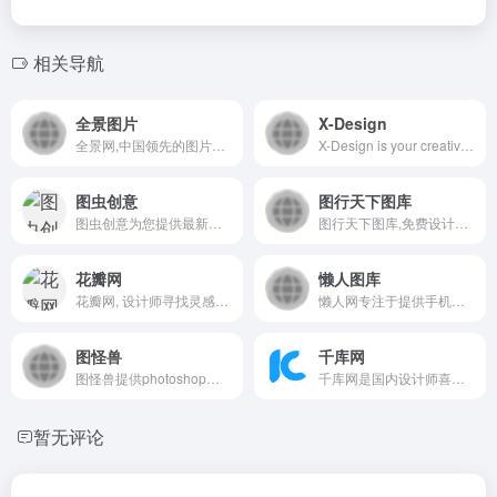
相关导航
全景图片
X-Design
全景网,中国领先的图片库和正版图片网站;全景网为个人提供免费图片素材,图片搜索，图片分享,高清图库下载;为企业和媒体提供正版图片库和商用图片素材
X-Design is your creative AI agent and AI-powered photo editor. Instantly turn your ideas into professional logos, complete brand guidelines, posters, social media assets, and product visuals – all optimized for small businesses.
图虫创意
图行天下图库
图虫创意为您提供最新最优质的相关内容。4.6亿张高清图片，超2000万条高清视频，进百万优质音频，一次购买永久使用，为百万设计、新媒体、广告等行业从业者提供安全且优质的正版视觉解决方案
图行天下图库,免费设计素材共享下载平台。提供海量免费素材,摄影作品,设计素材,视频素材,ppt模板,PSD源文件,矢量图,AI,CDR,EPS等多种高清图片素材免费下载。
花瓣网
懒人图库
花瓣网, 设计师寻找灵感的天堂
懒人网专注于提供手机游戏、手机软件、网页素材下载,其内容涵盖手机游戏,软件应用,安卓游戏,安卓软件,游戏素材,应用素材,矢量图,网页JS代码,让任何一个用户都能轻松找到自己想要的内容!
图怪兽
千库网
图怪兽提供photoshop编辑图片的在线图片制作功能和微信编辑器功能，同时也为你提供1753333套在线图片编辑模板，欢迎体验合使用。
千库网是国内设计师喜欢的图片素材库，588ku.com为设计师提供各类好看免费的png图片和素材、背景图片、背景素材、海报背景、banner背景、边框花纹素材、艺术字、主图和直通车背景等，找素材就上千库网，百万精品图片等您下载！
暂无评论