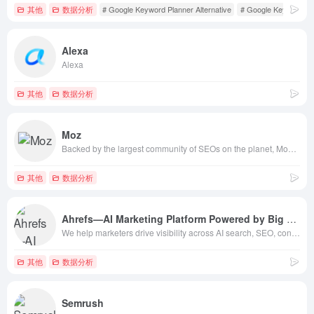
其他
数据分析
# Google Keyword Planner Alternative
# Google Keyword To
Alexa
Alexa
其他
数据分析
Moz
Backed by the largest community of SEOs on the planet, Moz builds the tools that make SEO, content marketing, market research, digital PR, and local SEO easy. Start your free trial today!
其他
数据分析
Ahrefs—AI Marketing Platform Powered by Big Data
We help marketers drive visibility across AI search, SEO, content, and social – with the largest AI and search databases online.
其他
数据分析
Semrush