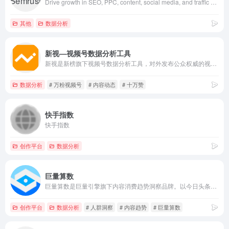
Drive growth in SEO, PPC, content, social media, and traffic with AI-powered marketing tools for every task.
其他
数据分析
新视—视频号数据分析工具
新视是新榜旗下视频号数据分析工具，对外发布公众权威的视频号垂类榜单，不仅提供视频号及动态的搜索查找、还提供热门话题及优质脚本等全面数据服务，打通公众号全链路，助力视频号主运营变现。
数据分析
# 万粉视频号
# 内容动态
# 十万赞
快手指数
快手指数
创作平台
数据分析
巨量算数
巨量算数是巨量引擎旗下内容消费趋势洞察品牌。以今日头条、抖音、西瓜视频等内容消费场景为依托，巨量算数官网输出内容趋势、产业研究、广告策略等前沿的洞察与观点，同时，开放算数指数、算数榜单等营销分析工具，满足企业、营销从业者、创作者等数据洞察需求。
创作平台
数据分析
# 人群洞察
# 内容趋势
# 巨量算数