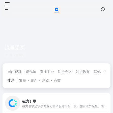
流量采买
共 5 篇网址
国内视频
短视频
直播平台
动漫专区
知识教育
其他
实时
排序
发布
更新
浏览
点赞
磁力引擎
磁力引擎是快手商业化营销服务平台，旗下拥有磁力聚星、磁力金牛、信息流广告等一系列广告产品、商业服务工具和平台，助力品牌打造快手营销新主场。2021年，磁力引擎提出“新市井商业”全新定位，在公域有广度、私域有粘性、商域有闭环的生态下，品牌可以持续在快手实现扩圈、连接、经营和洞察四大价值。