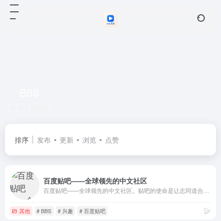
BBS
共 1 篇网址
排序
发布
更新
浏览
点赞
百度贴吧——全球领先的中文社区
百度贴吧——全球领先的中文社区。贴吧的使命是让志同道合的人相聚。不论是大众话题还是小众话题，都能精准地聚集大批同好网友，展示自我风采，结交知音，搭建别具特色的“兴趣主题“互动平台。贴吧目录涵盖游戏、地区、文学、动漫、娱乐明星、生活、体育、电脑数码等方方面面，是全球领先的中文交流平台，它为人们提供一个表达和交流思想的自由网络空间，并以此汇集志同道合的网友。
其他
# BBS
# 兴趣
# 百度贴吧