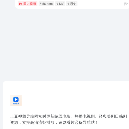
国内视频
# 56.com
# MV
# 原创
土豆视频导航网实时更新院线电影、热播电视剧、经典美剧日韩剧
资源，支持高清流畅播放，追剧看片必备导航站！