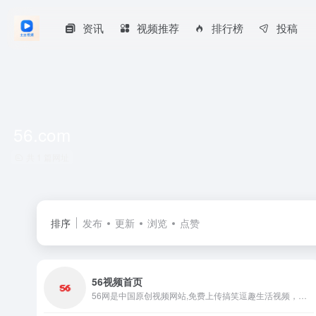
资讯
视频推荐
排行榜
投稿
56.com
共 1 篇网址
排序
发布
更新
浏览
点赞
56视频首页
56网是中国原创视频网站,免费上传搞笑逗趣生活视频，观看优质丰富的特色节目，关注感兴趣的原创导演和美女解说，快速分享及评论互动。&quot;