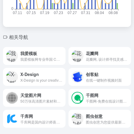
相关导航
我爱模板
花瓣网
我爱模板网专业帝国 CMS 模板下载与开发平台，依托帝国 cms 网站管理系统，提供高质量帝国 CMS 模板、模板二次开发、零基础帝国 cms 教程及高端定制业务，助力站长快速搭建优质网站，打造国内优秀的帝国 CMS 资源站！
花瓣网, 设计师寻找灵感的天堂
X-Design
创客贴
X-Design is your creative AI agent and AI-powered photo editor. Instantly turn your ideas into professional logos, complete brand guidelines, posters, social media assets, and product visuals – all optimized for small businesses.
在线一键制作视频封面
天堂图片网
千图网
50万张高清图片素材和桌面壁纸免费下载，全部高清无水印！内容涵盖风景图片、动物图片、鲜花图片、家居图片、设计素材、电脑壁纸、动漫壁纸、电影壁纸、明星壁纸、美女壁纸、唯美壁纸...
千图网-免费在线设计图片素材网站-正版商用素材图库模板大全
千库网
图虫创意
千库网是国内设计师喜欢的图片素材库，588ku.com为设计师提供各类好看免费的png图片和素材、背景图片、背景素材、海报背景、banner背景、边框花纹素材、艺术字、主图和直通车背景等，找素材就上千库网，百万精品图片等您下载！
图虫创意为您提供最新最优质的相关内容。4.6亿张高清图片，超2000万条高清视频，进百万优质音频，一次购买永久使用，为百万设计、新媒体、广告等行业从业者提供安全且优质的正版视觉解决方案