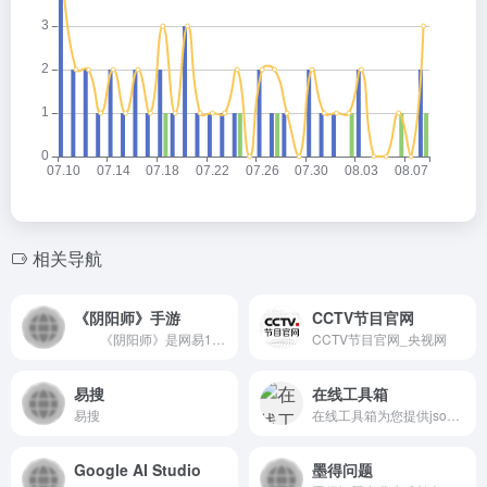
相关导航
《阴阳师》手游
CCTV节目官网
《阴阳师》是网易16年和风匠心巨制手游，唯美极致的画风，豪华阵容的声优，跌宕丰富的剧情，经典与创新的多样玩法，上百种式神亟待觉醒，带你体验古朴神秘的魅力京都。
CCTV节目官网_央视网
易搜
在线工具箱
易搜
在线工具箱为您提供json格式化,json代码压缩,json校验解析,json数组解析,json转xml,xml转json,json解析,json在线解析,json在线解析及格式化,unix时间戳转换,CSS美化压缩,json美化,json格式化输出,json数组,json实体类,json视图等
Google AI Studio
墨得问题