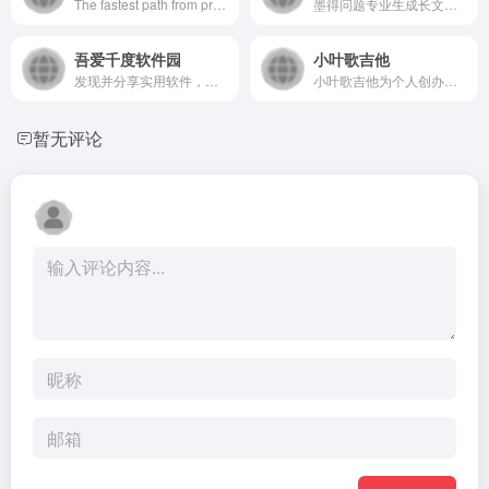
The fastest path from prompt to production with Gemini
墨得问题专业生成长文、文献综述、开题报告、改写降重、支持论文大纲/实习周记文本润色及缩写于一体的在线AI生成工具
吾爱千度软件园
小叶歌吉他
发现并分享实用软件，提供安全可靠的软件下载资源与信息。
小叶歌吉他为个人创办的博客，可以为你定制吉他弹唱谱、独奏谱、六线谱、五线谱、简谱、贝斯谱、鼓谱。
暂无评论