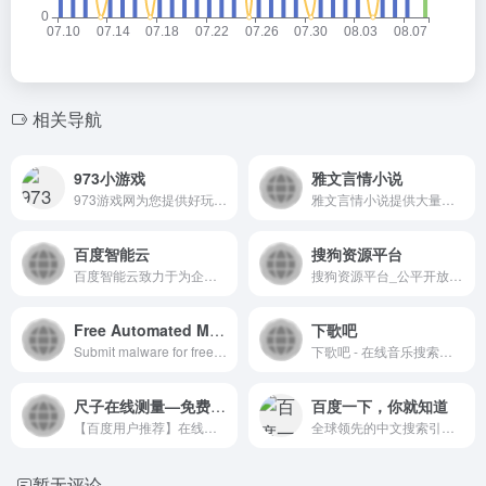
相关导航
973小游戏
雅文言情小说
973游戏网为您提供好玩的手机游戏以及绿色安全的安卓软件下载，下载应用就来973，973是您值得信赖的手游网站。
雅文言情小说提供大量免费言情小说网在线阅读,每天更新古代言情、现代言情小说的在线阅读,好看的言情小说尽在雅文言情小说。
百度智能云
搜狗资源平台
百度智能云致力于为企业和开发者提供全球领先的人工智能、大数据和云计算服务，加速产业智能化转型升级
搜狗资源平台_公平开放的交流平台
Free Automated Malware Analysis Service
下歌吧
Submit malware for free analysis with Falcon Sandbox and Hybrid Analysis technology. Hybrid Analysis develops and licenses analysis tools to fight malware.
下歌吧 - 在线音乐搜索，可以在线免费下载全网MP3付费歌曲、流行音乐、经典老歌等。曲库完整，更新迅速，试听流畅，支持高品质|无损音质
尺子在线测量—免费在线尺子测量工具
百度一下，你就知道
【百度用户推荐】在线尺子官方测量工具，提供10厘米/20厘米标准刻度图对照，适配电脑/手机屏幕尺寸检测，毫米级精准电子刻度尺，支持厘米英寸双单位换算，无需下载即用即测！
全球领先的中文搜索引擎、致力于让网民更便捷地获取信息，找到所求。百度超过千亿的中文网页数据库，可以瞬间找到相关的搜索结果。
暂无评论