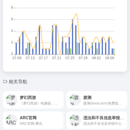
相关导航
梦幻西游
拨测
《梦幻西游》电脑版，网易回合制网游旗舰，西游题材扛鼎之作；3.6亿注册用户，358万玩家最高在线，每月有新服开放。人物和画面超可爱、轻轻松松交朋友!
拨测(boce.com)免费提供网站速度测试、网络速度检测、域名污染检测、域名拦截查询、多地区在线ping测试、dns查询、路由跟踪查询、ipv6网站测试等站长工具；网络检测节点覆盖全国各省电信、联通、移动、教育网等。
ARC官网
违法和不良信息举报中心
ARC官网-腾讯
违法和不良信息举报中心