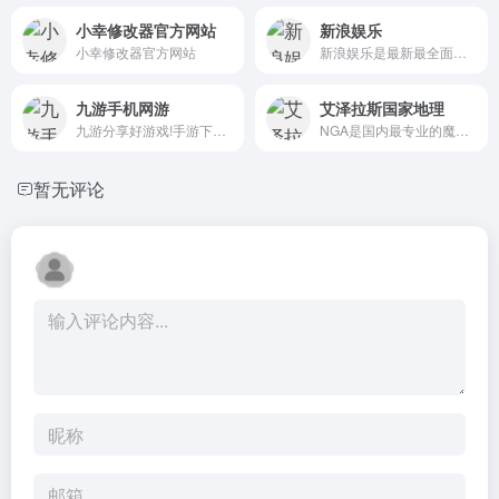
小幸修改器官方网站
新浪娱乐
小幸修改器官方网站
新浪娱乐是最新最全面的娱乐新闻信息综合站点,包括明星 、电影、最新影讯/影评、电影院在线购票订座、电视剧、音乐、戏剧、演出等娱乐信息。
九游手机网游
艾泽拉斯国家地理
九游分享好游戏!手游下载中心,为玩家推荐新款手机游戏免费下载,热门的手游排行榜,最近好玩的手机游戏攻略。
NGA是国内最专业的魔兽世界，英雄联盟，炉石传说，风暴英雄，暗黑破坏神3(D3)游戏攻略讨论，以及其他热门游戏玩家社区。
暂无评论