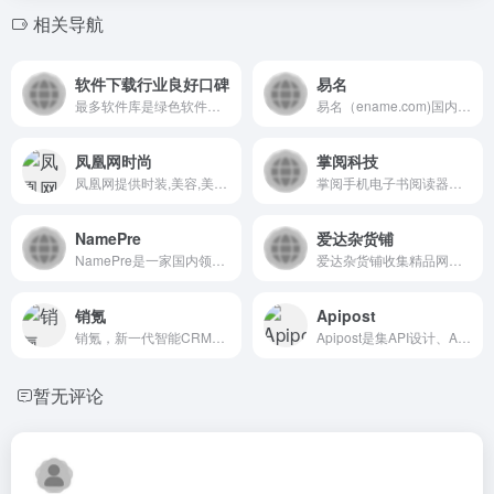
相关导航
软件下载行业良好口碑
易名
最多软件库是绿色软件站免费软件下载平台，提供赚钱软件、解压软件、小说软件、破解软件、压缩软件、办公软件、学习软件等优质软件下载，其中包含电脑软件、苹果软件、安卓软件等免费电脑手机软件下载。
易名（ename.com)国内外知名的域名交易平台，专注域名垂直领域提供域名买卖交易、到期域名查询、老域名购买、一口价、竞价、经纪中介交易等域名个性化域名服务，一个域名成就一个梦想。
凤凰网时尚
掌阅科技
凤凰网提供时装,美容,美体,化妆等相关知识分享,及时更新最新时装资讯,解读时尚圈最热门的话题,资源丰富,更多精彩资讯尽在凤凰时尚网!
掌阅手机电子书阅读器一直关注用户体验，坚持使用快捷，不断完善的卓越设计思想，采用清新、明快的UI设计，使用户拥有全新视觉体验。
NamePre
爱达杂货铺
NamePre是一家国内领先的全网域名释放拍卖平台，平台专注于为国内外客户提供集域名托管、域名释放、域名拍卖、域名结算、域名竞价等为一体的服务体验。NamePre致力于为中小米农服务，让天下没有难卖的域名。
爱达杂货铺收集精品网络免费资源、包括网盘搜索、软件、网站和各类资源，欢迎前来探索。
销氪
Apipost
销氪，新一代智能CRM，应用人工智能、大数据等前沿技术，打通获客、跟进、客户管理和销售管理的全链路。助力企业实现智能化、数据化的销售管理变革，深度赋能销售与管理者，让获客变得更高效、让销售管理更智能、让客户转化提升更容易
Apipost是集API设计、API调试、API文档、自动化测试为一体的API研发协同平台,支持grpc,http,websocket,socketio,socketjs类型接口调试,支持私有化部署。
暂无评论