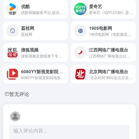
优酷
爱奇艺
优酷视频服务平台,提供视频播放,视频发布,视频搜索,视频分享
爱奇艺（iQIYI.COM）是拥有海量、优质、高清的网络视频的大型视频网站，专业的网络视频播放平台。爱奇艺影视内容丰富多元，涵盖电影、电视剧、动漫、综艺、生活、音乐、搞笑、财经、军事、体育、片花、资讯、微电影、儿童、母婴、教育、科技、时尚、原创、公益、游戏、旅游、拍客、汽车、纪录片、爱奇艺自制剧等剧目。视频播放清晰流畅，操作界面简单友好，真正为用户带来“悦享品质”的在线观看体验。" data-hid="description
荔枝网
1905电影网
荔枝网
1905电影网（电影频道官方网站），涵盖最新电影、好看的电影、经典电影、电影推荐、免费电影、高清电影在线观看及海量最新电影图文视频资讯，看电影就上电影网1905.com。
搜狐视频
江西网络广播电视台
搜狐视频是搜狐旗下专业的综合视频网站，提供正版高清电影、电视剧、综艺、纪录片、动漫等。网罗最新最热新闻、娱乐资讯，同时提供免费视频空间和视频分享服务。
江西网络广播电视台以视听互动为核心，融网络特色与电视特色于一体，立足“时政、民生、娱乐、产业”四大特色，充分挖掘本土文化资源，打造具有江西地方特色的网络品牌,成为江西第一新闻视听台。
6080YY新视觉影院电影天堂
北京网络广播电视台
6080YY新视觉影院电影天堂，提供最新的电影,热门电视剧,好看的动漫和综艺节目推荐,影视爱好者们的电影天堂就在6080YY电影在线看
“北京时间”网站是北京首个市级融媒体平台，是北京广播电视台重要新媒体平台。汇聚海量新鲜资讯，聚合北京广播电视台优质节目，提供全方位便民服务，致力成为为全网用户提供综合服务的智慧融媒体平台。
暂无评论