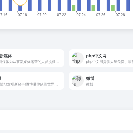
M新媒体
php中文网
UM新媒体为从事新媒体运营的人员提供资源导航，站内收录了大量自媒体资源，短视频工具，运营指南，新手教程，相关书籍和数据，让从事新媒体人员更快的找到所需资源！
博
微博
随时随地发现新鲜事!微博带你欣赏世界上每一个精彩瞬间,了解每一个幕后故事。分享你想表达的,让全世界都能听到你的心声!
微博