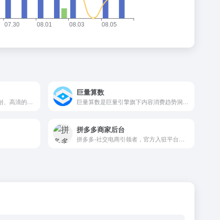
巨量算数
php中文网提供大量免费、原创、高清的php视频教程，并定期举行公益php培训！可边学习边在线修改示例代码，查看执行效果！php从入门到精通，一站式php自学平台！
巨量算数是巨量引擎旗下内容消费趋势洞察品牌。以今日头条、抖音、西瓜视频等内容消费场景为依托，巨量算数官网输出内容趋势、产业研究、广告策略等前沿的洞察与观点，同时，开放算数指数、算数榜单等营销分析工具，满足企业、营销从业者、创作者等数据洞察需求。
拼多多商家后台
拼多多-社交电商引领者，官方入驻平台，0元开店1分钟入驻。开网店就选拼多多，新电商新机遇。社交电商流量红利期，获客成本超低，抢占巨额流量入口极速打造爆款。拼多多商家后台，全流程开店教程，从新手入门到进阶玩法，手把手教你开网店，已经有上千万卖家在拼多多入驻赚钱了。入驻、上新、货源、客服、物流、售后，一切问题在拼多多都迎刃而解。海量资源位，超多无门槛活动，新店老店都能上。超多店铺营销推广工具，新手开店不怕没客源。专属对接小二，帮你解决店铺运营困惑。