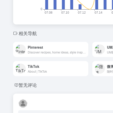
相关导航
Pinterest
U
Discover recipes, home ideas, style inspiration and other ideas to try." data-app="true" name="description
TikTok
微
About | TikTok
暂无评论