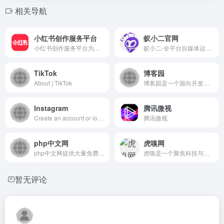
相关导航
小红书创作服务平台
蚁小二官网
小红书创作服务平台为小红书创作者和机构提供视频上传、数据分析、粉丝管理、创作指导等多项运营服务，助力用户解锁更多创作者专属功能，体验高效创作！
蚁小二-全平台自媒体运营工具,支持各大自媒体平台多账号图文、短视频一键分发管理,团队管理,各平台数据分析,一站式自媒体运营工具,让新媒体运营更简单高效.
TikTok
博客园
About | TikTok
博客园是一个面向开发者的知识分享社区。自创建以来，博客园一直致力并专注于为开发者打造一个纯净的技术交流社区，推动并帮助开发者通过互联网分享知识，从而让更多开发者从中受益。博客园的使命是帮助开发者用代码改变世界。
Instagram
腾讯微视
Create an account or log in to Instagram - Share what you&#039;re into with the people who get you.
腾讯微视
php中文网
虎嗅网
php中文网提供大量免费、原创、高清的php视频教程，并定期举行公益php培训！可边学习边在线修改示例代码，查看执行效果！php从入门到精通，一站式php自学平台！
虎嗅是一个聚焦科技与创新的资讯平台，致力于为一切热爱思考与发现的用户，提供有效率的信息服务。内容包含前沿科技、汽车、消费、商业、医疗、健康、社会文化、金融财经、出海、国际热点、游戏、娱乐、3C数码、书影音等
暂无评论