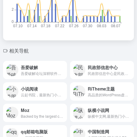
相关导航
吾爱破解
民政部信息中心
吾爱破解论坛深耕软件逆向工程与反病毒技术领域，汇聚众多技术爱好者的智慧与经验，共同探索与分享前沿安全技术和防护策略，构建业内最具影响力的技术交流平台
民政部信息中心是民政部部直属事业单位，受民政部委托承担民政信息化建设的主要任务，是民政部信息化建设的主要组织和实施部门，履行技术保障、平台支撑、信息惠民、决策支持等职责，统筹推进民政政务信息系统体系化、标准化、集约化工作，全面提升民政网络安全和信息化工作的统筹规划、建设、管理、服务水平。
小说阅读
RiTheme主题
云起书院，最新热门小说网站，最新章节在线阅读。提供古言、现言、青春、仙侠、幻情、科幻等好看的小说，找最好看的网络小说就来云起书院。
高品质的WordPress虚拟资源商城主题开发商，最新版ripro主题,riplus主题下载，正版ripro下载，ripro授权购买,顶尖的资源类付费类wordpress主题下载，高级WordPress主题开发，资源类网站程序源码开发首选。
Moz
纵横小说网
Backed by the largest community of SEOs on the planet, Moz builds the tools that make SEO, content marketing, market research, digital PR, and local SEO easy. Start your free trial today!
纵横中文网,最新热门小说网站,提供玄幻奇幻小说、武侠仙侠小说、原创小说、网游小说、都市小说、言情小说、青春小说、科幻小说等首发小说,最新章节在线阅读。
qq邮箱电脑版
中国制造网