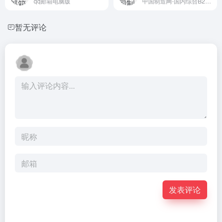
qq邮箱电脑版
中国制造网-国内综合B2B电子商务平台，覆盖全行业品类：工业品、原材料、家居百货和商务服务等。为供应商提供免费搭建企业展厅、免费发布产品、移动营销及深度推广服务，帮助供应商获取商机。为采购商提供采购寻源、采供协同、采购管理、在线交易、供应链金融等服务，帮助企业提升采购效率、降低采购成本。
暂无评论
发表评论