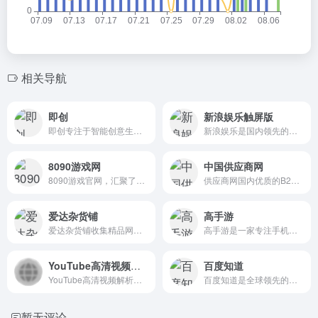
相关导航
即创
新浪娱乐触屏版
即创专注于智能创意生产与管理分析，同时兼容开放生态，提供视频创作、图文生成、直播工具等多种场景服务，帮助客户解锁创意生产力、携手服务商激发创新，撬动多元供给，助力商业化经营。
新浪娱乐是国内领先的娱乐资讯平台，提供娱乐八卦新闻，集明星、女星、电影、电视、音乐、视频等娱乐资讯。
8090游戏网
中国供应商网
8090游戏官网，汇聚了2023 2024最新传奇类网页游戏和手游 同时汇聚了好玩的魔幻类，挂机类，仙侠类，动作类H5手游，8090.com一起畅玩属于我们时代的快乐！
供应商网国内优质的B2B网站，是中小企业老板推广的B2B平台，是百度爱采购官方合作平台。供应商网一直秉承“推进诚信贸易、创建国际品牌”的宗旨，专注于为企业提供互联网推广服务。官方客服热线：400-010-6616。
爱达杂货铺
高手游
爱达杂货铺收集精品网络免费资源、包括网盘搜索、软件、网站和各类资源，欢迎前来探索。
高手游是一家专注手机游戏的手游下载平台，致力于发现好玩的手机游戏。为广大手游爱好者提供最新无毒热门手机游戏下载、评测、手游周边资讯、手机游戏攻略和手游排行榜等。
YouTube高清视频下载
百度知道
YouTube高清视频解析下载工具支持解析YouTube软件和油管网站上的任何视频,解析出来的视频无水印.是一个免费的在线YouTube下载器,可借助此下载器在电脑或手机上方便的下载保存YouTube平台的视频.
百度知道是全球领先的中文问答互动平台，每天为数亿网民答疑解惑。百度知道通过AI技术实现智能检索和智能推荐，让您的每个疑问都能够快速获得有效解答。
暂无评论