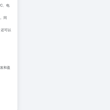
C、电
。同
，还可以
发和盈