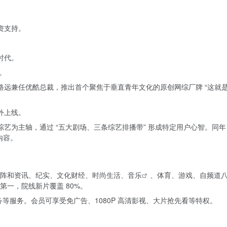
资支持。
。
时代。
念。
路远兼任优酷总裁，推出首个聚焦于垂直青年文化的原创网综厂牌 “这就是
外上线。
艺为主轴，通过 “五大剧场、三条综艺排播带” 形成特定用户心智。同年 6
内容。
阵和资讯、纪实、文化财经、时尚生活、
音乐
、体育、游戏、自频道
一，院线新片覆盖 80%。
等服务。会员可享受免广告、1080P 高清影视、大片抢先看等特权。