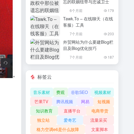
忘的联姻纽带与忠诚卫士
6个月前
179
Tawk.To – 在线聊天（在线
客服）工具
7个月前
203
外贸网站为什么要建Blog栏
目及Blog优化技巧
7个月前
187
标签云
音乐素材
费观
谷歌SEO
视频素材
芒果TV
腾讯视频
网易
短视频
知识教育
直播平台
电商带货
独立站
爱奇艺
流量采买
格力空调e6是什么故障
文案脚本