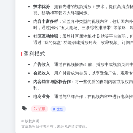
技术优势
：拥有先进的
视频播放
技术，提供高清流畅
视、移动和车载四大终端同步。
内容丰富多样
：涵盖各种类型的视频内容，包括国内外
时，通过推出 “五大剧场、三条综艺排播带” 等策略
社区互动性强
：虽然社区属性相对 B 站等平台较弱
通过 “我的优盘” 功能创建播放列表、收藏视频、订
盈利模式
广告收入
：通过在
视频播放
前、播放中或视频页面
会员收入
：用户付费成为会员，以享受免广告、观看专
内容销售与版权合作
：将一些优质的自制内容或版权内
利。
电商业务
：通过与品牌合作，在视频内容中进行电商推
资讯
# 优酷
©
版权声明
文章版权归作者所有，未经允许请勿转载。