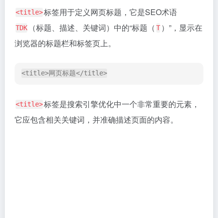
界上几乎所有的字符。
请注意，
应该尽可能早
<meta charset="UTF-8">
地放置在
中，确保浏览器能够正确解析网
<head>
页内容的字符编码。这样可以避免出现乱码或字符
显示错误的问题。
<meta name="keywords" content="关键词1, 关键词
2, 关键词3">   

标签用于描述网页内容相关的
<meta name="keywords">
关键词，旨在帮助搜索引擎理解网页的主题。
：此属性指定了元数据的类型为“关
name="keywords"