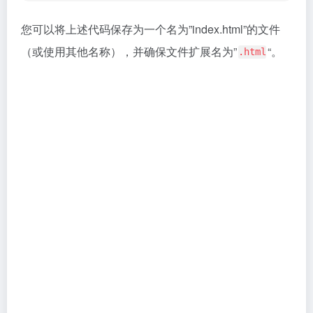
是
文件的常用扩展名，用于存储
.html
HTML
HTML
代码。您可以使用文本编辑器（如
、
Notepad
、
等）创建和编辑
文件。
Sublime
VSCode
HTML
HTML常用元素