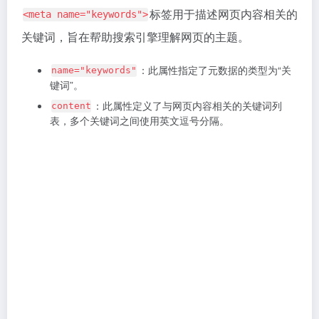
是
中的
，虽然对排名没有
标
description
TDK
D
<title>
签那样直接的影响，但它通过提升点击率，间接影响排
名，因此，撰写高质量的
至关重要。
description
请注意，描述内容应简洁扼要，突出页面重点，并
在语句中自然融入相关关键词。为避免在搜索结果
中被截断，建议将描述控制在
个字符以
150-160
内。
<meta name="robots" content="index, follow"> 