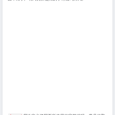
曾经是搜索引擎优化中一个非常重要的组成部
keywords
分，是
中的
，用于定义网页的关键词信息。
TDK
K
但随着搜索引擎技术的不断发展，特别是算法的日益智
能化，该标签对网页排名的影响已大幅降低。现在，它
更多地是作为一种辅助信息存在，其重要性远不如以
前。
<meta name="description" content="页面描述">   
<!--  页面描述，应该精确、吸引人，并包含相关关键
标签用于提供网页的简短
<meta name="description">