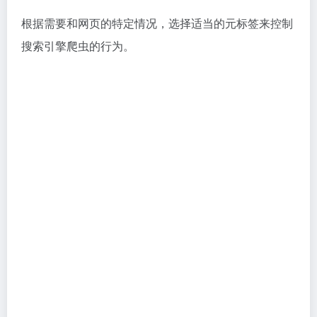
元标签是响应式网页设计中至关重要的组成部
viewport
分，通常放置在
文档的
标签内。
HTML
<head>
它能确保网页在各种移动设备（例如手机和平板电脑）
上都能良好显示，根据设备屏幕尺寸自动调整页面布
局，从而提供最佳的用户体验。
<meta property="og:title" content="xxxx"> 

<!--  指定网页的标题，xxxx 是要展示的标题内容，应
与页面的实际标题保持一致。 -->

<meta 
property="og:image" content="xxxxxxx.jpg">

<!--  指定网页的图片，xxxxxxx.jpg 是图片的路径或 
URL，用于在社交媒体平台上展示网页的缩略图。 -->

<meta property="og:description" content="xxxx 