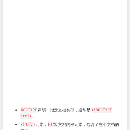
声明：指定文档类型，通常是
DOCTYPE
<!DOCTYPE
。
html>
元素：
文档的根元素，包含了整个文档的
<html>
HTML
内容。
元素：头部部分，用于定义文档的元数据，如标
<head>
题、样式表和脚本等。
元素：网页的主体部分，包含可见的内容，如标
<body>
题、段落、图像等。
以下是一个简单的示例，展示一个
文件的基本结
HTML
构：
<!DOCTYPE html>

<html>

<head>

  <title>我的网页</title>

</head>

<body>

  <h1>欢迎来到我的网页！</h1>
