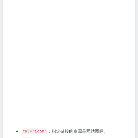
色图像，但对于小图标来说可能不太适合。
引入样式表（CSS）
引入外部样式表可以将网页的样式（例如颜色、字体和
布局）与
结构分离，从而实现内容与样式的分离，
HTML
方便管理、维护和复用。
：指定链接的资源是样式表。
rel="stylesheet"
：属性指定了样式表文件的路径。
href
请务必确保
属性中指定的路径正确，以便浏览器能
href
够正确加载和应用样式。