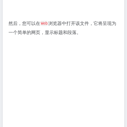
的元素和标签主要存在于
元素和
元
HTML
<head>
<body>
素之内。接下来，我们将从上到下梳理一些常见的
HTML
标签：
元素中常见的标签
<head>
标签用于定义网页标题，它是SEO术语
<title>
（标题、描述、关键词）中的“标题（
）”，显示在
TDK
T
浏览器的标题栏和标签页上。
标签是搜索引擎优化中一个非常重要的元素，
<title>
它应包含相关关键词，并准确描述页面的内容。