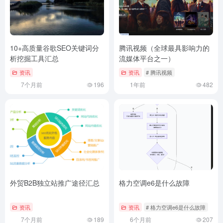
10+高质量谷歌SEO关键词分
腾讯视频（全球最具影响力的
析挖掘工具汇总
流媒体平台之一）
资讯
资讯
# 腾讯视频
7个月前
196
1年前
482
外贸B2B独立站推广途径汇总
格力空调e6是什么故障
资讯
资讯
# 格力空调e6是什么故障
7个月前
189
6个月前
207