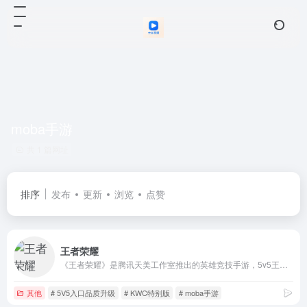
moba手游
共 1 篇网址
排序
发布
更新
浏览
点赞
王者荣耀
《王者荣耀》是腾讯天美工作室推出的英雄竞技手游，5v5王者峡谷PVP对战，领略英雄竞技的酣畅淋漓！丰富的游戏模式等你参与，体验突破传统、英雄竞技新形态。
其他
# 5V5入口品质升级
# KWC特别版
# moba手游