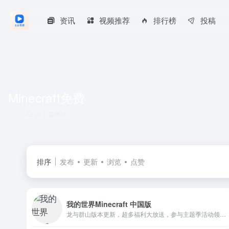
资讯
视频推荐
排行榜
投稿
Minecraft免费
共 1 篇网址
排序
发布
更新
浏览
点赞
我的世界Minecraft 中国版
龙与群山版本更新，超多福利大放送，参与主题季活动领取海量绿宝石，更有福利皮肤登录即送！冰火大陆开放探索，完成任务解锁节点，邂逅角色决定未来命运；光之女骑士携炽焰降临。