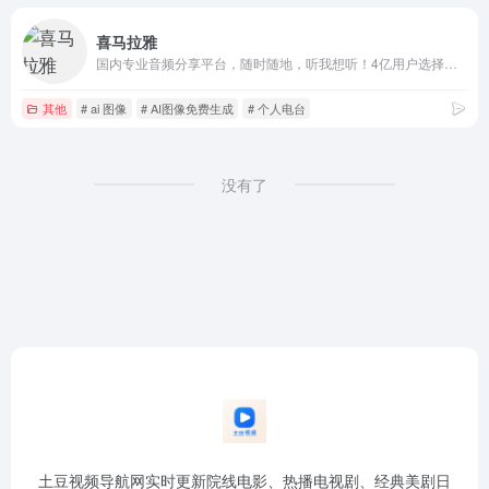
喜马拉雅
国内专业音频分享平台，随时随地，听我想听！4亿用户选择的在线音频平台。马东、郭德纲、吴晓波等20多万大咖入驻，1亿多条原创有声内容覆盖有声书、儿童、相声评书、财经新闻、音乐等328类。
其他
# ai 图像
# AI图像免费生成
# 个人电台
没有了
土豆视频导航网实时更新院线电影、热播电视剧、经典美剧日