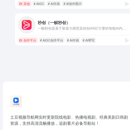
其他
# AIGC
# AI作画
# AI创作图片
秒创（一帧秒创）
一帧秒创是基于新壹大模型及秒创AIGC引擎的智能AI内容生成平台，包含AI数字人、AI帮写、AI视频、AI作画等AIGC工具，可将百家号、公众号、头条号、搜狐号、新浪微博、小红书等文章一键转视频，一键生成数字人播报视频，为企业及自媒体提供一站式视频生产，全面提升内容创作效率。
创作平台
# AIGC创作平台
# AI作画
# AI帮写
土豆视频导航网实时更新院线电影、热播电视剧、经典美剧日韩剧
资源，支持高清流畅播放，追剧看片必备导航站！