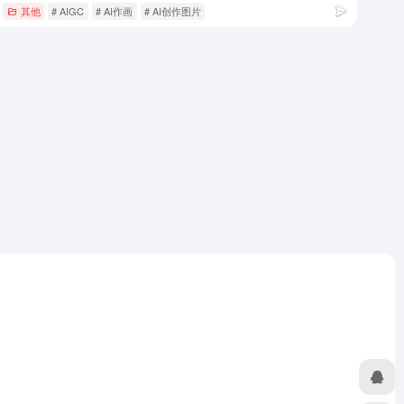
其他
# AIGC
# AI作画
# AI创作图片