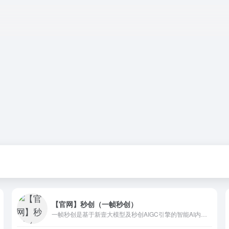
【官网】秒创（一帧秒创）
一帧秒创是基于新壹大模型及秒创AIGC引擎的智能AI内容生成平台，包含AI数字人、AI帮写、AI视频、AI作画等AIGC工具，可将百家号、公众号、头条号、搜狐号、新浪微博、小红书等文章一键转视频，一键生成数字人播报视频，为企业及自媒体提供一站式视频生产，全面提升内容创作效率。