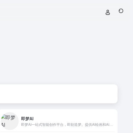
即梦AI
即梦AI一站式智能创作平台，即刻造梦。提供AI绘画和AIGC视频创作体验，拥有激发无限创作灵感的社区。让即梦AI开启您的智能创作之旅，探索梦境实现的无限可能！