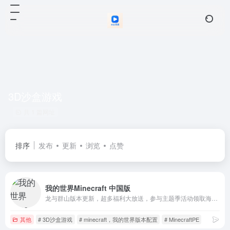
3D沙盒游戏
共 1 篇网址
排序
发布
更新
浏览
点赞
我的世界Minecraft 中国版
龙与群山版本更新，超多福利大放送，参与主题季活动领取海量绿宝石，更有福利皮肤登录即送！冰火大陆开放探索，完成任务解锁节点，邂逅角色决定未来命运；光之女骑士携炽焰降临。
其他
# 3D沙盒游戏
# minecraft，我的世界版本配置
# MinecraftPE