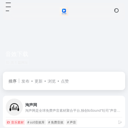
音效下载
共 1 篇网址
排序
发布
更新
浏览
点赞
淘声网
淘声网是全球免费声音素材聚合平台,独创toSound“吐司”声音搜索引擎,搭配AudioDown智能下载方案,游戏音效,影视配乐,实地录音,节奏音源,音乐样本,海量音频素材一键获取,免费个人/商业使用许可授权。
音乐素材
# cc0音效库
# 免费音效
# 声音