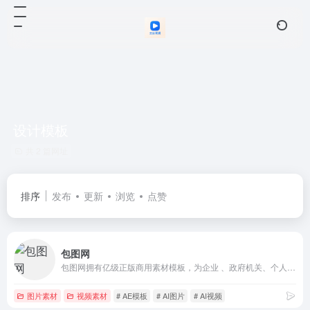
设计模板
共 2 篇网址
排序
发布
更新
浏览
点赞
包图网
包图网拥有亿级正版商用素材模板，为企业 、政府机关、个人用户提供原创可商用的精品版权，涵盖4K/8K高清视频、AE模板、MG动画、配乐音效、AI素材、AI视频、AI音乐、PPT模板、海报模板、UI设计素材、PNG元素、电商淘宝、摄影图、插画动图、装饰装修、3D素材等，满足企业宣传、政府党建宣传及个人用户的创意剪辑、智能抠图、在线设计、AI绘画等各种使用场景，会员可享免费下载，立即访问包图网，获取高质素材！
图片素材
视频素材
# AE模板
# AI图片
# AI视频