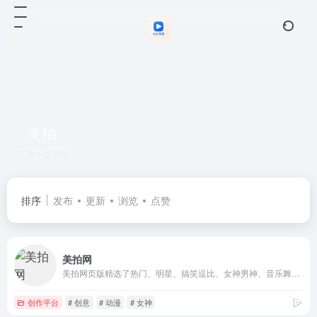
美拍
共 1 篇网址
排序
发布
更新
浏览
点赞
美拍网
美拍网页版精选了热门、明星、搞笑逗比、女神男神、音乐舞蹈、时尚美妆、美食创意、宝宝萌宠等好玩有趣的短视频！
创作平台
# 创意
# 动漫
# 女神