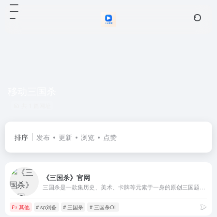
移动三国杀
共 1 篇网址
排序
发布
更新
浏览
点赞
《三国杀》官网
三国杀是一款集历史、美术、卡牌等元素于一身的原创三国题材策略卡牌游戏。支持PC、移动、小游戏三端登录，多端互通！保留身份、国战经典玩法，创新推出2V2、斗地主模式。
其他
# sp刘备
# 三国杀
# 三国杀OL