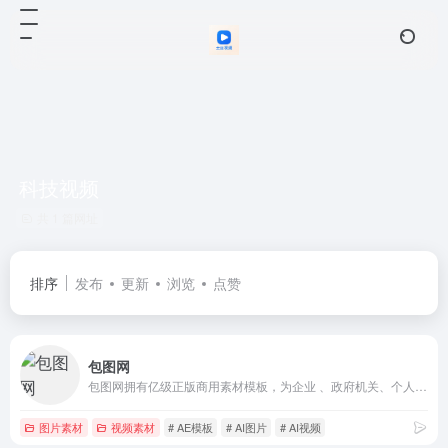
科技视频
共 1 篇网址
排序
发布
更新
浏览
点赞
包图网
包图网拥有亿级正版商用素材模板，为企业 、政府机关、个人用户提供原创可商用的精品版权，涵盖4K/8K高清视频、AE模板、MG动画、配乐音效、AI素材、AI视频、AI音乐、PPT模板、海报模板、UI设计素材、PNG元素、电商淘宝、摄影图、插画动图、装饰装修、3D素材等，满足企业宣传、政府党建宣传及个人用户的创意剪辑、智能抠图、在线设计、AI绘画等各种使用场景，会员可享免费下载，立即访问包图网，获取高质素材！
图片素材
视频素材
# AE模板
# AI图片
# AI视频