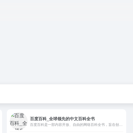
百度百科_全球领先的中文百科全书
百度百科是一部内容开放、自由的网络百科全书，旨在创造一个涵盖所有领域知识，服务所有互联网用户的中文知识性百科全书。在这里你可以参与词条编辑，分享贡献你的知识