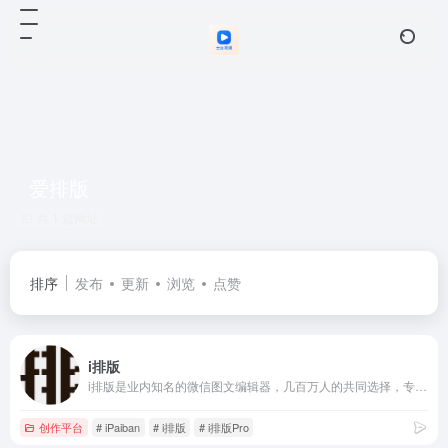
爱排版
共 1 篇网址
排序
发布
更新
浏览
点赞
i排版
i排版是业内知名的微信图文编辑器，几百万人的共同选择，专业好用的公众号文章排版工具；i排版为新媒体运营者提供图文排版，SVG黑科技排版等排版功能；图文排版，就用i排版
创作平台
# iPaiban
# i排版
# i排版Pro