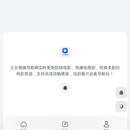
土豆视频导航网实时更新院线电影、热播电视剧、经典美剧日
韩剧资源，支持高清流畅播放，追剧看片必备导航站！
Copyright © 2026
土豆视频导航网
浙ICP备2024076937号