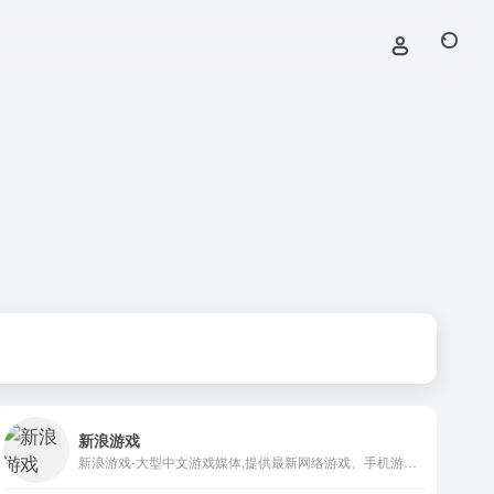
新浪游戏
新浪游戏-大型中文游戏媒体,提供最新网络游戏、手机游戏、单机游戏、电视游戏、、游戏专区、游戏攻略、游戏下载等服务,是游戏玩家喜爱的游戏网站。