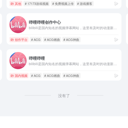
其他
# 17173游戏视频
# 免费视频上传
# 游戏播客
哔哩哔哩创作中心
bilibili是国内知名的视频弹幕网站，这里有及时的动漫新番，活跃的ACG氛围，有创意的Up主。大家可以在这里找到许多欢乐。
创作平台
# ACG
# ACG燃曲
# ACG神曲
哔哩哔哩
bilibili是国内知名的视频弹幕网站，这里有及时的动漫新番，活跃的ACG氛围，有创意的Up主。大家可以在这里找到许多欢乐。
国内视频
# ACG
# ACG燃曲
# ACG神曲
没有了