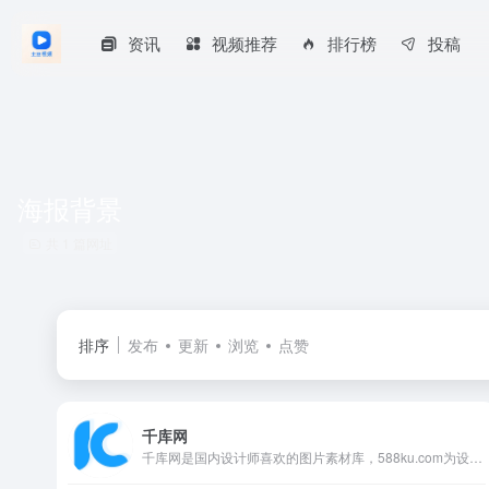
资讯
视频推荐
排行榜
投稿
海报背景
共 1 篇网址
排序
发布
更新
浏览
点赞
千库网
千库网是国内设计师喜欢的图片素材库，588ku.com为设计师提供各类好看免费的png图片和素材、背景图片、背景素材、海报背景、banner背景、边框花纹素材、艺术字、主图和直通车背景等，找素材就上千库网，百万精品图片等您下载！