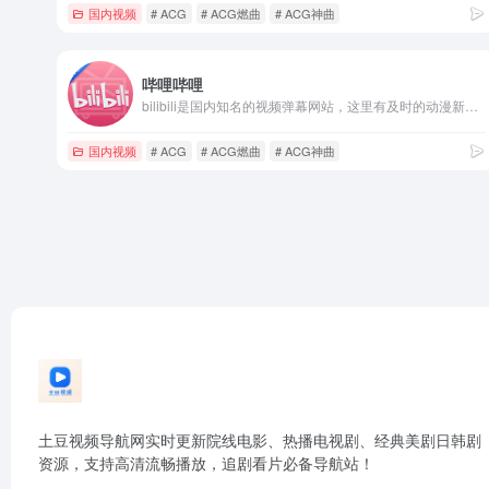
国内视频
# ACG
# ACG燃曲
# ACG神曲
哔哩哔哩
bilibili是国内知名的视频弹幕网站，这里有及时的动漫新番，活跃的ACG氛围，有创意的Up主。大家可以在这里找到许多欢乐。
国内视频
# ACG
# ACG燃曲
# ACG神曲
土豆视频导航网实时更新院线电影、热播电视剧、经典美剧日韩剧
资源，支持高清流畅播放，追剧看片必备导航站！