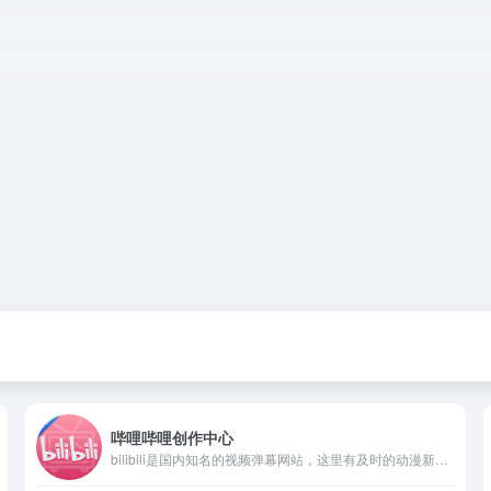
哔哩哔哩创作中心
bilibili是国内知名的视频弹幕网站，这里有及时的动漫新番，活跃的ACG氛围，有创意的Up主。大家可以在这里找到许多欢乐。