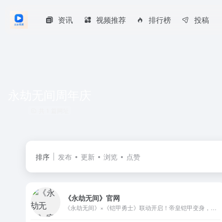
资讯
视频推荐
排行榜
投稿
永劫无间周年庆
共 1 篇网址
排序
发布
更新
浏览
点赞
《永劫无间》官网
《永劫无间》×《铠甲勇士》联动开启！帝皇铠甲变身，终劫你的时间到了！《永劫无间》是24工作室开发的一款多人动作竟技游戏。天地陷入永劫，化身英雄激战求生！