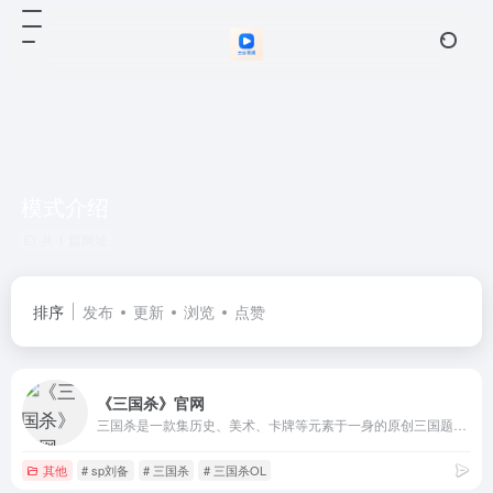
模式介绍
共 1 篇网址
排序
发布
更新
浏览
点赞
《三国杀》官网
三国杀是一款集历史、美术、卡牌等元素于一身的原创三国题材策略卡牌游戏。支持PC、移动、小游戏三端登录，多端互通！保留身份、国战经典玩法，创新推出2V2、斗地主模式。
其他
# sp刘备
# 三国杀
# 三国杀OL