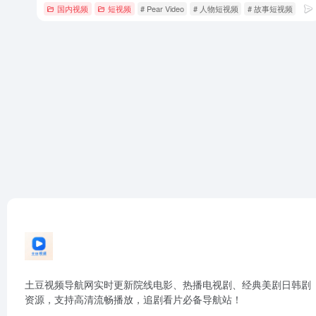
国内视频
短视频
# Pear Video
# 人物短视频
# 故事短视频
土豆视频导航网实时更新院线电影、热播电视剧、经典美剧日韩剧
资源，支持高清流畅播放，追剧看片必备导航站！