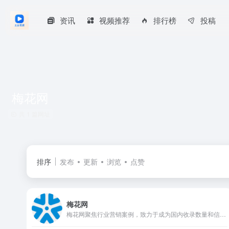
资讯
视频推荐
排行榜
投稿
梅花网
共 1 篇网址
排序
发布
更新
浏览
点赞
梅花网
梅花网聚焦行业营销案例，致力于成为国内收录数量和信息价值俱佳的营销作品宝库。作品涵盖平面海报、视频制作、创意设计、公关活动等，为行业上下游打造一个合作共赢的互动交流和在线对接平台。