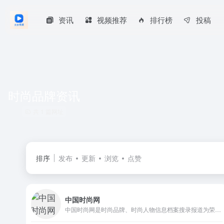
资讯
视频推荐
排行榜
投稿
时尚品牌资讯
共 1 篇网址
排序
发布
更新
浏览
点赞
中国时尚网
中国时尚网是时尚品牌、时尚人物信息档案搜录报道为荣的时尚生活方式新媒体（fashion &amp; lifestyle）网络平台。其“用时尚解读生活”的近民定位深受时尚发烧友们的追捧。