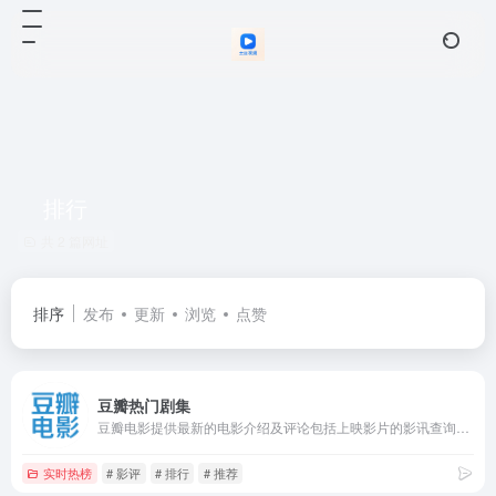
排行
共 2 篇网址
排序
发布
更新
浏览
点赞
豆瓣热门剧集
豆瓣电影提供最新的电影介绍及评论包括上映影片的影讯查询及购票服务。你可以记录想看、在看和看过的电影电视剧，顺便打分、写影评。根据你的口味，豆瓣电影会推荐好电影给你。
实时热榜
# 影评
# 排行
# 推荐