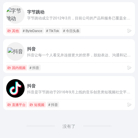
字节跳动
字节跳动成立于2012年3月，目前公司的产品和服务已覆盖全球150个国家和地区、75个语种，曾在40多个国家和地区位居应用商店总榜前列。
其他
# ByteDance
# TikTok
# 今日头条
抖音
抖音让每一个人看见并连接更大的世界，鼓励表达、沟通和记录，激发创造，丰富人们的精神世界，让现实生活更美好
国内视频
# 抖音
抖音
抖音是字节跳动于2016年9月上线的音乐创意类短视频社交平台，定位是帮助用户表达自我、记录美好生活
直播平台
短视频
# 抖音
没有了